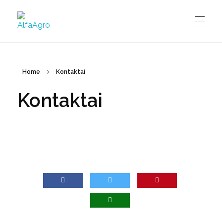
AlfaAgro
Už pilnus aruodus
GALERIJA
Home
Kontaktai
Kontaktai
SKELBIMAI
KONTAKTAI
KAIP MUS RASTI?